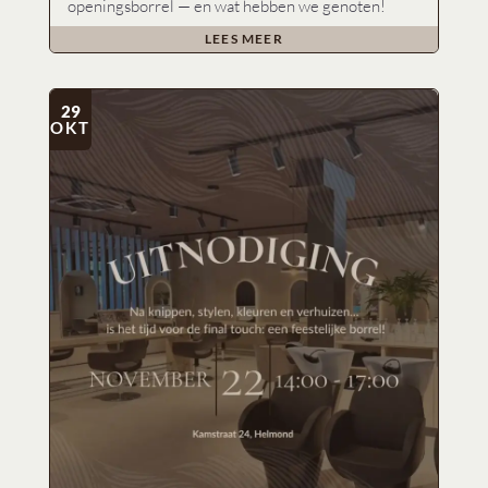
openingsborrel — en wat hebben we genoten!
LEES MEER
29
OKT