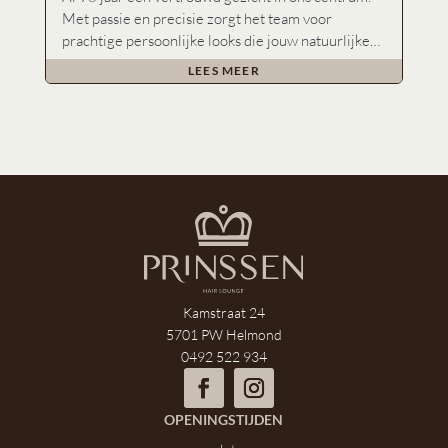
Met passie en precisie zorgt het team voor
prachtige persoonlijke looks die jouw natuurlijke
schoonheid laten stralen 💇‍♀️
LEES MEER
Kamstraat 24
5701 PW
Helmond
0492 522 934
OPENINGSTIJDEN