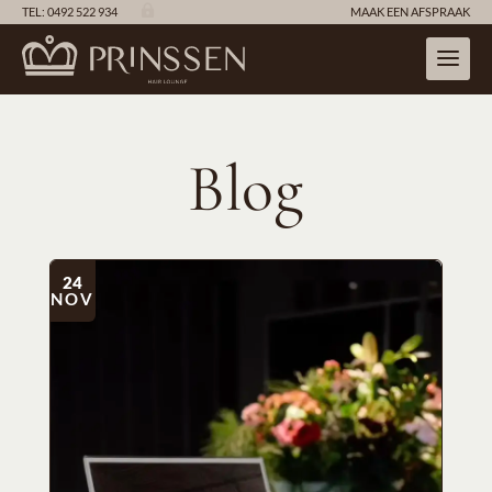

TEL: 0492 522 934
MAAK EEN AFSPRAAK
Blog
24
NOV