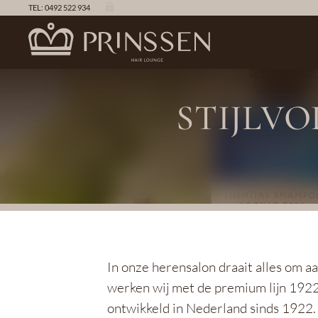

TEL: 0492 522 934
STIJLV
In onze herensalon draait alles om 
werken wij met de premium lijn 192
ontwikkeld in Nederland sinds 1922.