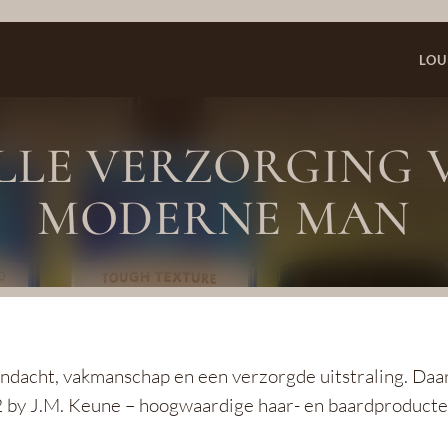
LOU
OLLE VERZORGING 
MODERNE MAN
aandacht, vakmanschap en een verzorgde uitstraling. Da
2 by J.M. Keune – hoogwaardige haar- en baardproducte