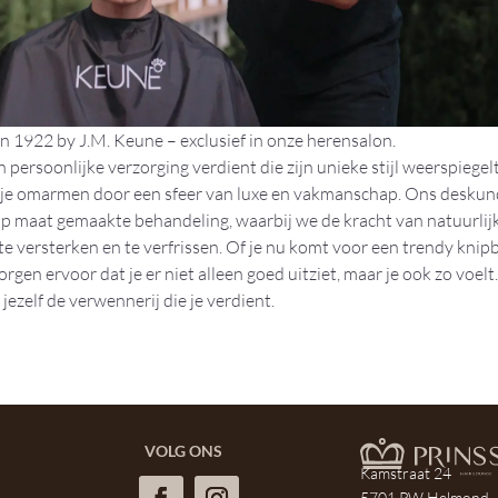
n 1922 by J.M. Keune – exclusief in onze herensalon.
persoonlijke verzorging verdient die zijn unieke stijl weerspiegelt
 je omarmen door een sfeer van luxe en vakmanschap. Ons deskun
 op maat gemaakte behandeling, waarbij we de kracht van natuurlij
e versterken en te verfrissen. Of je nu komt voor een trendy knip
gen ervoor dat je er niet alleen goed uitziet, maar je ook zo voelt
 jezelf de verwennerij die je verdient.
VOLG ONS
Kamstraat 24
5701 PW
Helmond