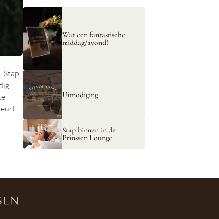
Wat een fantastische
middag/avond!
. Stap
dig
Uitnodiging
ke
beurt
.
Stap binnen in de
Prinssen Lounge