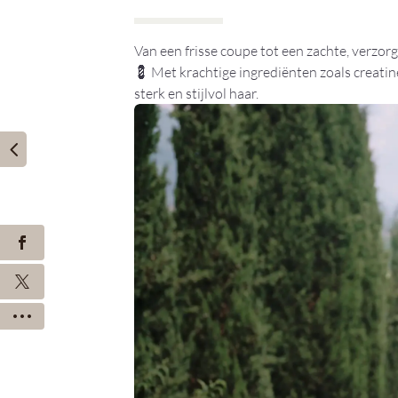
Van een frisse coupe tot een zachte, verzorg
💈 Met krachtige ingrediënten zoals creat
sterk en stijlvol haar.
←