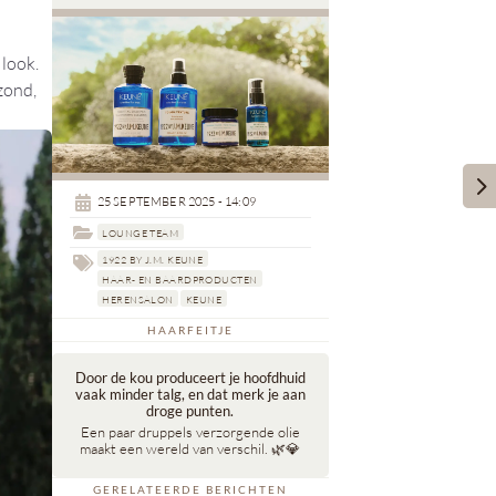
 look.
zond,

25 SEPTEMBER 2025 - 14:09

LOUNGE TEAM
1922 BY J.M. KEUNE

HAAR- EN BAARDPRODUCTEN
HERENSALON
KEUNE
HAARFEITJE
Door de kou produceert je hoofdhuid
vaak minder talg, en dat merk je aan
droge punten.
Een paar druppels verzorgende olie
maakt een wereld van verschil. 🌿💎
GERELATEERDE BERICHTEN