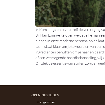
✨ Kom langs en ervaar zelf de verzorging va
Bij Hair Lounge geloven we dat elke man een 
binnen in onze moderne herensalon en laat
team staat klaar om je te voorzien van een
ingrediënten benutten om je haar en baard t
of een verzorgende baardbehandeling, wij zor
Ontdek de essentie van stijl en zorg, en geef
OPENINGSTIJDEN
ma:
gesloten