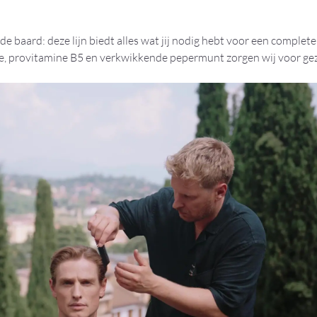
de baard: deze lijn biedt alles wat jij nodig hebt voor een complete
ine, provitamine B5 en verkwikkende pepermunt zorgen wij voor ge