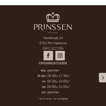
Kamstraat 24
5701 PW
Helmond
0492 522 934
OPENINGSTIJDEN
ma:
gesloten
di-do:
08.30u-17.30u*
→
vr:
08.30u-18.00u*
za:
08:00u-16.00u*
zo:
gesloten
* tot 3 kwartier voor sluitingstijd