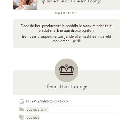
Stap binnen in de Prinssen Lounge
HAARFEITJE
Door de kou produceert je hoofdhuid vaak minder talg,
en dat merk je aan droge punten.
Een paar druppels verzorgende olie maakt een wereld
van verschil. 🌿💎
Team Hair Lounge

11 SEPTEMBER 2025 - 14:09

LOUNGE TEAM

LOUNGE