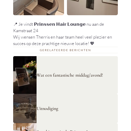
📍 Je vindt 𝗣𝗿𝗶𝗻𝘀𝘀𝗲𝗻 𝗛𝗮𝗶𝗿 𝗟𝗼𝘂𝗻𝗴𝗲 nu aan de
Kamstraat 24
Wij wensen Therris en haar team heel veel plezier en
succes op deze prachtige nieuwe locatie! 💖
GERELATEERDE BERICHTEN
Wat een fantastische middag/avond!
Uitnodiging