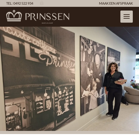

TEL: 0492 522 934
MAAK EEN AFSPRAAK